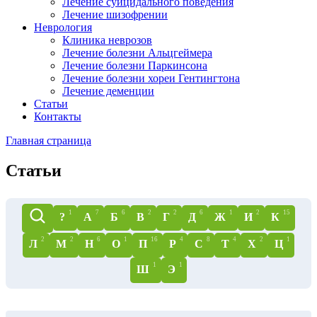
Лечение суицидального поведения
Лечение шизофрении
Неврология
Клиника неврозов
Лечение болезни Альцгеймера
Лечение болезни Паркинсона
Лечение болезни хореи Гентингтона
Лечение деменции
Статьи
Контакты
Главная страница
Статьи
1
7
6
2
2
6
1
2
15
?
А
Б
В
Г
Д
Ж
И
К
2
2
6
1
16
4
8
4
2
1
Л
М
Н
О
П
Р
С
Т
Х
Ц
1
1
Ш
Э