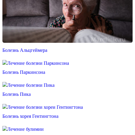
Болезнь Альцгеймера
Болезнь Паркинсона
Болезнь Пика
Болезнь хорея Гентингтона