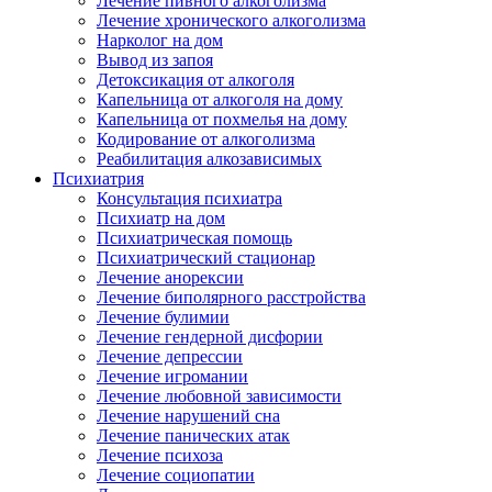
Лечение пивного алкоголизма
Лечение хронического алкоголизма
Нарколог на дом
Вывод из запоя
Детоксикация от алкоголя
Капельница от алкоголя на дому
Капельница от похмелья на дому
Кодирование от алкоголизма
Реабилитация алкозависимых
Психиатрия
Консультация психиатра
Психиатр на дом
Психиатрическая помощь
Психиатрический стационар
Лечение анорексии
Лечение биполярного расстройства
Лечение булимии
Лечение гендерной дисфории
Лечение депрессии
Лечение игромании
Лечение любовной зависимости
Лечение нарушений сна
Лечение панических атак
Лечение психоза
Лечение социопатии