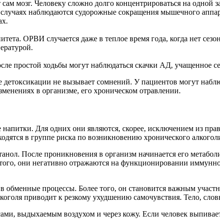
 сам мозг. Человеку сложно долго концентрироваться на одной з
 случаях наблюдаются судорожные сокращения мышечного аппар
ах.
тета. ОРВИ случается даже в теплое время года, когда нет сез
ературой.
осле простой ходьбы могут наблюдаться скачки АД, учащенное с
ие детоксикации не вызывает сомнений. У пациентов могут наб
зменениях в организме, его хроническом отравлении.
напитки. Для одних они являются, скорее, исключением из прав
дятся в группе риска по возникновению хронического алкоголи
анол. После проникновения в организм начинается его метабол
е того, они негативно отражаются на функционировании иммунн
в обменные процессы. Более того, он становится важным участни
алкоголя приводит к резкому ухудшению самочувствия. Тело, сло
сами, выдыхаемым воздухом и через кожу. Если человек выпивае