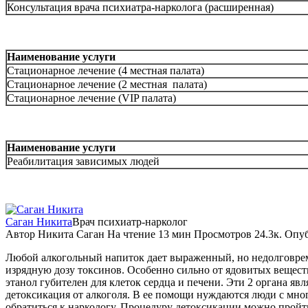
Консультация врача психиатра-нарколога (расширенная)
Наименование услуги
Стационарное лечение (4 местная палата)
Стационарное лечение (2 местная палата)
Стационарное лечение (VIP палата)
Наименование услуги
Реабилитация зависимых людей
Саган Никита
Врач психиатр-нарколог
Автор
Никита Саган
На чтение
13 мин
Просмотров
24.3к.
Опуб
Любой алкогольный напиток дает выраженный, но недолговрем
изрядную дозу токсинов. Особенно сильно от ядовитых вещест
этанол губителен для клеток сердца и печени. Эти 2 органа я
детоксикация от алкоголя. В ее помощи нуждаются люди с мн
обратиться к наркологу. Процедуру детоксикации можно пройт