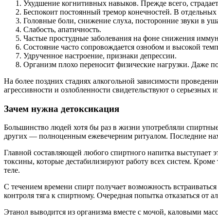
Ухудшение когнитивных навыков. Прежде всего, страдает
Беспокоит постоянный тремор конечностей. В отдельных
Головные боли, снижение слуха, посторонние звуки в уш
Слабость, апатичность.
Частые простудные заболевания на фоне снижения иммуни
Состояние часто сопровождается ознобом и высокой темп
Удрученное настроение, признаки депрессии.
Организм плохо переносит физические нагрузки. Даже п
На более поздних стадиях алкогольной зависимости проведен
агрессивности и озлобленности свидетельствуют о серьезных и
Зачем нужна детоксикация
Большинство людей хотя бы раз в жизни употребляли спиртные 
других — полноценным ежевечерним ритуалом. Последние нахо
Главной составляющей любого спиртного напитка выступает эт
токсины, которые дестабилизируют работу всех систем. Кром
теле.
С течением времени спирт получает возможность встраиваться 
контроля тяга к спиртному. Очередная попытка отказаться от 
Этанол выводится из организма вместе с мочой, каловыми мас