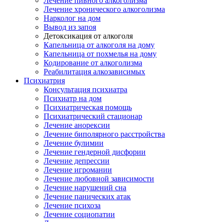
Лечение пивного алкоголизма
Лечение хронического алкоголизма
Нарколог на дом
Вывод из запоя
Детоксикация от алкоголя
Капельница от алкоголя на дому
Капельница от похмелья на дому
Кодирование от алкоголизма
Реабилитация алкозависимых
Психиатрия
Консультация психиатра
Психиатр на дом
Психиатрическая помощь
Психиатрический стационар
Лечение анорексии
Лечение биполярного расстройства
Лечение булимии
Лечение гендерной дисфории
Лечение депрессии
Лечение игромании
Лечение любовной зависимости
Лечение нарушений сна
Лечение панических атак
Лечение психоза
Лечение социопатии