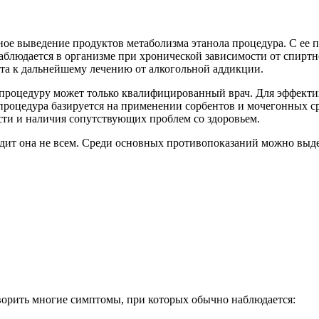
ное выведение продуктов метаболизма этанола процедура. С ее
аблюдается в организме при хронической зависимости от спирт
нта к дальнейшему лечению от алкогольной аддикции.
ь процедуру может только квалифицированный врач. Для эффект
процедура базируется на применении сорбентов и мочегонных ср
сти и наличия сопутствующих проблем со здоровьем.
одит она не всем. Среди основных противопоказаний можно выд
оворить многие симптомы, при которых обычно наблюдается: