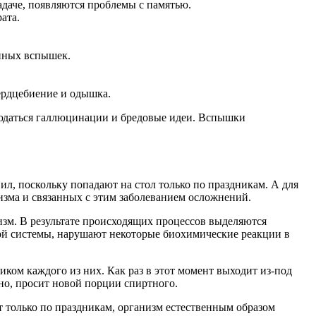
адаче, появляются проблемы с памятью.
ата.
онных вспышек.
ердцебиение и одышка.
людаться галлюцинации и бредовые идеи. Вспышки
ил, поскольку попадают на стол только по праздникам. А для
зма и связанных с этим заболеванием осложнений.
изм. В результате происходящих процессов выделяются
ой системы, нарушают некоторые биохимические реакции в
ком каждого из них. Как раз в этот момент выходит из-под
вно, просит новой порции спиртного.
т только по праздникам, организм естественным образом