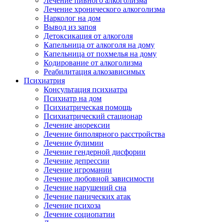
Лечение пивного алкоголизма
Лечение хронического алкоголизма
Нарколог на дом
Вывод из запоя
Детоксикация от алкоголя
Капельница от алкоголя на дому
Капельница от похмелья на дому
Кодирование от алкоголизма
Реабилитация алкозависимых
Психиатрия
Консультация психиатра
Психиатр на дом
Психиатрическая помощь
Психиатрический стационар
Лечение анорексии
Лечение биполярного расстройства
Лечение булимии
Лечение гендерной дисфории
Лечение депрессии
Лечение игромании
Лечение любовной зависимости
Лечение нарушений сна
Лечение панических атак
Лечение психоза
Лечение социопатии