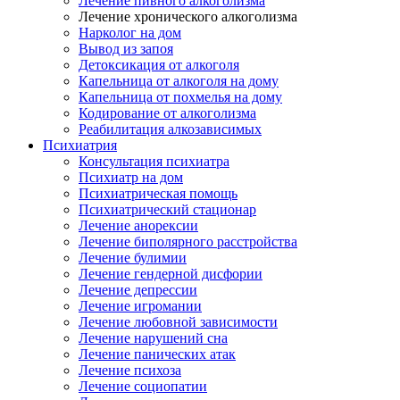
Лечение пивного алкоголизма
Лечение хронического алкоголизма
Нарколог на дом
Вывод из запоя
Детоксикация от алкоголя
Капельница от алкоголя на дому
Капельница от похмелья на дому
Кодирование от алкоголизма
Реабилитация алкозависимых
Психиатрия
Консультация психиатра
Психиатр на дом
Психиатрическая помощь
Психиатрический стационар
Лечение анорексии
Лечение биполярного расстройства
Лечение булимии
Лечение гендерной дисфории
Лечение депрессии
Лечение игромании
Лечение любовной зависимости
Лечение нарушений сна
Лечение панических атак
Лечение психоза
Лечение социопатии