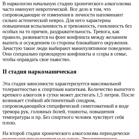
В наркологии начальную стадию хронического алкоголизма
часто именуют невротической. Все дело в том, что
сопровождающие ее изменения в личности напоминают
сильно астенический невроз. Для него характерны
повышенная вспыльчивость и тревожность, гневливость без
особых на то причин, раздражительность. Тревога, как
правило, развивается на фоне конфликта между желанием
выпить и осуждением со стороны ближайшего окружения.
Зачастую такие люди выбирают манипулятивное поведение.
Они специально провоцирую конфликты и ссоры в семье,
чтобы оправдать свое пьянство.
II стадия наркоманическая
Эта стадия зависимости характеризуется максимальной
толерантностью к спиртным напиткам. Количество выпитого
крепкого алкоголя в сутки может достигать 1,5 литров. После
возникает стойкий абстинентный синдром,
сопровождающийся специфической симптоматикой в виде
тремора рук, головных болей, тошноты, повышения
температуры и пр. Без спиртного человек чувствует себя
плохо.
На второй стадии хронического алкоголизма периодически
возникают продолжительные запои. Эпилептические