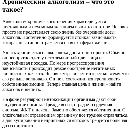
Хронический алкоголизм – что это
такое?
Алкоголизм хронического течения характеризуется
постоянным и неуемным желанием выпить спиртное. Человек
просто не представляет свою жизнь без очередной дозы
алкоголя. Постепенно формируется стойкая зависимость,
которая негативно отражается на всех сферах жизни.
Узнать хронического алкоголика достаточно просто. Обычно
он неопрятно одет, у него землистый цвет лица и
неустойчивая походка. По мере прогрессирования
зависимости происходит резкое обострение негативных
личностных качеств. Человек утрачивает интерес ко всему, что
его раньше волновало. Он не в состоянии контролировать
собственные эмоции. Теперь главная цель в жизни – найти
алкоголь и выпить.
На фоне регулярной интоксикации организма дают сбои
внутренние органы. Прежде всего, страдает сердечная
система, ЖКТ и печень. Заметно обостряется абстиненция. С
алкогольным отравлением организму все труднее справляться,
а для купирования неприятных симптомов требуется большая
доза спиртного.