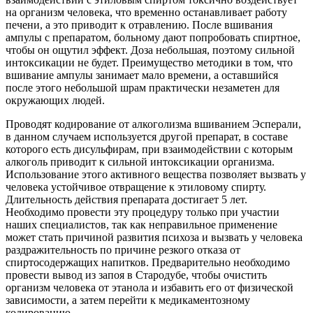
на организм человека, что временно останавливает работу
печени, а это приводит к отравлению. После вшивания
ампулы с препаратом, больному дают попробовать спиртное,
чтобы он ощутил эффект. Доза небольшая, поэтому сильной
интоксикации не будет. Преимущество методики в том, что
вшивание ампулы занимает мало времени, а оставшийся
после этого небольшой шрам практически незаметен для
окружающих людей.
Проводят кодирование от алкоголизма вшиванием Эсперали,
в данном случаем используется другой препарат, в составе
которого есть дисульфирам, при взаимодействии с которым
алкоголь приводит к сильной интоксикации организма.
Использование этого активного вещества позволяет вызвать у
человека устойчивое отвращение к этиловому спирту.
Длительность действия препарата достигает 5 лет.
Необходимо провести эту процедуру только при участии
наших специалистов, так как неправильное применение
может стать причиной развития психоза и вызвать у человека
раздражительность по причине резкого отказа от
спиртосодержащих напитков. Предварительно необходимо
провести вывод из запоя в Стародубе, чтобы очистить
организм человека от этанола и избавить его от физической
зависимости, а затем перейти к медикаментозному
кодированию.