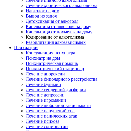
Лечение пивного алкоголизма
Лечение хронического алкоголизма
Нарколог на дом
Вывод из запоя
Детоксикация от алкоголя
Капельница от алкоголя на дому
Капельница от похмелья на дому
Кодирование от алкоголизма
Реабилитация алкозависимых
Психиатрия
Консультация психиатра
Психиатр на дом
Психиатрическая помощь
Психиатрический стационар
Лечение анорексии
Лечение биполярного расстройства
Лечение булимии
Лечение гендерной дисфории
Лечение депрессии
Лечение игромании
Лечение любовной зависимости
Лечение нарушений сна
Лечение панических атак
Лечение психоза
Лечение социопатии