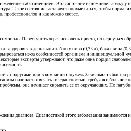
тяжелейшей абстиненцией. Это состояние напоминает ломку у нар
тура. Такое состояние заставляет опохмелиться, чтобы нормализ
щь профессионалов и как можно скорее.
имостью. Переступить через нее очень просто, но вернуться обр
ля здоровья в день выпить банку пива (0,33 л), бокал вина (0,3
ьироваться из-за особенностей организма и индивидуальной чув
 Некоторые эксперты утверждают, что даже одна порция слабоалк
висимости.
ий с подругами или в компании с мужем. Зависимость быстро ра
ганизм начинает отвечать толерантностью, требуя все большие п
 проблемы, она начинает скрывать ее от окружающих. Но пагубн
ждения диагноза. Диагностикой этого заболевания занимаются 
сто.