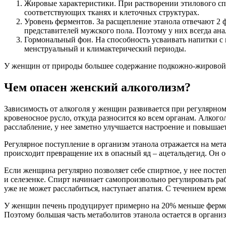
Жировые характеристики. При растворении этилового спи
соответствующих тканях и клеточных структурах.
Уровень ферментов. За расщепление этанола отвечают 2 
представителей мужского пола. Поэтому у них всегда ана
Гормональный фон. На способность усваивать напитки с 
менструальный и климактерический периоды.
У женщин от природы большее содержание подкожно-жировой кл
Чем опасен женский алкоголизм?
Зависимость от алкоголя у женщин развивается при регулярном
кровеносное русло, откуда разносится ко всем органам. Алкого
расслабление, у нее заметно улучшается настроение и повышает
Регулярное поступление в организм этанола отражается на ме
происходит превращение их в опасный яд – ацетальдегид. Он о
Если женщина регулярно позволяет себе спиртное, у нее постеп
и селезенке. Спирт начинает самопроизвольно регулировать ра
уже не может расслабиться, наступает апатия. С течением вре
У женщин печень продуцирует примерно на 20% меньше фермент
Поэтому большая часть метаболитов этанола остается в органи