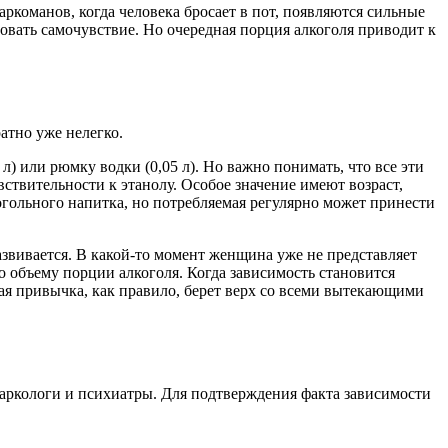
команов, когда человека бросает в пот, появляются сильные
овать самочувствие. Но очередная порция алкоголя приводит к
атно уже нелегко.
 л) или рюмку водки (0,05 л). Но важно понимать, что все эти
ствительности к этанолу. Особое значение имеют возраст,
огольного напитка, но потребляемая регулярно может принести
звивается. В какой-то момент женщина уже не представляет
о объему порции алкоголя. Когда зависимость становится
ая привычка, как правило, берет верх со всеми вытекающими
наркологи и психиатры. Для подтверждения факта зависимости