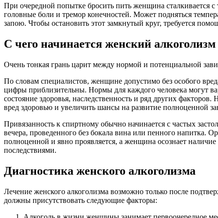
При очередной попытке бросить пить женщина сталкивается с 
головные боли и тремор конечностей. Может подняться темпера
запою. Чтобы остановить этот замкнутый круг, требуется помо
С чего начинается женский алкоголизм
Очень тонкая грань царит между нормой и потенциальной завис
По словам специалистов, женщине допустимо без особого вреда д
цифры приблизительны. Нормы для каждого человека могут вар
состояние здоровья, наследственность и ряд других факторов.
вред здоровью и увеличить шансы на развитие полноценной за
Привязанность к спиртному обычно начинается с частых застол
вечера, проведенного без бокала вина или пенного напитка. Ор
полноценной и явно проявляется, а женщина осознает наличие
последствиями.
Диагностика женского алкоголизма
Лечение женского алкоголизма возможно только после подтвер
должны присутствовать следующие факторы:
Алкоголь в жизни женщины занимает первоочередное ме