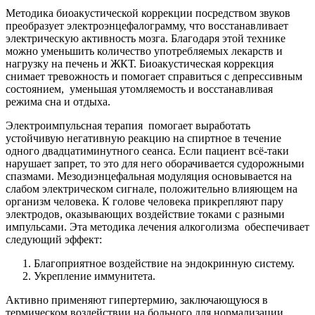
Методика биоакустической коррекции посредством звуков
преобразует электроэнцефалограмму, что восстанавливает
электрическую активность мозга. Благодаря этой технике
можно уменьшить количество употребляемых лекарств и
нагрузку на печень и ЖКТ. Биоакустическая коррекция
снимает тревожность и помогает справиться с депрессивным
состоянием,
уменьшая утомляемость и восстанавливая
режима сна и отдыха.
Электроимпульсная терапия
помогает выработать
устойчивую негативную реакцию на спиртное в течение
одного двадцатиминутного сеанса. Если пациент всё-таки
нарушает запрет, то это для него оборачивается судорожными
спазмами. Мезодиэнцефальная модуляция основывается на
слабом электрическом сигнале, положительно влияющем на
организм человека. К голове человека прикрепляют пару
электродов, оказывающих воздействие токами с разными
импульсами. Эта методика лечения алкоголизма
обеспечивает
следующий эффект:
Благоприятное воздействие на эндокринную систему.
Укрепление иммунитета.
Активно применяют гипертермию, заключающуюся в
термическом воздействии на больного для нормализации