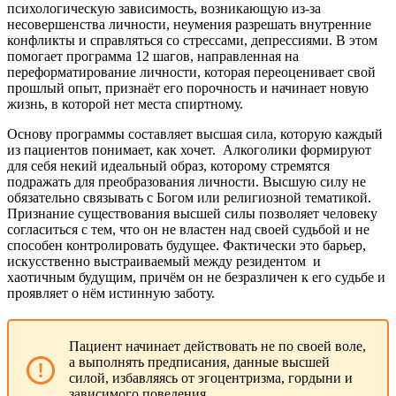
психологическую зависимость, возникающую из-за
несовершенства личности, неумения разрешать внутренние
конфликты и справляться со стрессами, депрессиями. В этом
помогает программа 12 шагов, направленная на
переформатирование личности, которая переоценивает свой
прошлый опыт, признаёт его порочность и начинает новую
жизнь, в которой нет места спиртному.
Основу программы составляет высшая сила, которую каждый
из пациентов понимает, как хочет.
Алкоголики формируют
для себя некий идеальный образ, которому стремятся
подражать для преобразования личности. Высшую силу не
обязательно связывать с Богом или религиозной тематикой.
Признание существования высшей силы позволяет человеку
согласиться с тем, что он не властен над своей судьбой и не
способен контролировать будущее. Фактически это барьер,
искусственно выстраиваемый между резидентом
и
хаотичным будущим, причём он не безразличен к его судьбе и
проявляет о нём истинную заботу.
Пациент начинает действовать не по своей воле,
а выполнять предписания, данные высшей
силой, избавляясь от эгоцентризма, гордыни и
зависимого поведения.