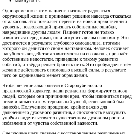
замкнутость.
Одновременно с этим пациент
начинает радоваться
окружающей жизни и принимает решение навсегда отказаться
от алкоголя. Это позволяет перейти на новый нравственный
уровень , позволяющий признать собственные ошибки,
навредившие другим людям. Пациент готов не только
извиниться перед ними, но и искупить делом свою вину. Это
достигается в результате глубокого самоанализа, итогами
которого он делится со своим наставником. Человек осознаёт
пагубность воздействия зависимости на его жизнь, признаёт
собственные недостатки, приведшие к такому развитию
событий, и твёрдо решает бросить пить. Это пробуждает в нём
желание действовать с помощью высшей силы, в результате
чего он кардинально меняет образ жизни.
Чтобы лечение алкоголизма в Стародубе носило
практический характер, наши резиденты формируют список
людей, которым они причинили вред, чтобы извиниться перед
ними и возместить материальный ущерб, если таковой был
нанесён. Полученное прощение, крайне важно для
дальнейшего духовного развития, а способность выслушать
упрёки свидетельствует о существенном
духовном росте и
избавлении от чувства собственной важности.
Следующие шаги связаны с восстановлением разрушенных