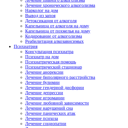
Лечение пивного алкоголизма
Лечение хронического алкоголизма
Нарколог на дом
Вывод из запоя
Детоксикация от алкоголя
Капельница от алкоголя на дому
Капельница от похмелья на дому
Кодирование от алкоголизма
Реабилитация алкозависимых
Психиатрия
Консультация психиатра
Психиатр на дом
Психиатрическая помощь
Психиатрический стационар
Лечение анорексии
Лечение биполярного расстройства
Лечение булимии
Лечение гендерной дисфории
Лечение депрессии
Лечение игромании
Лечение любовной зависимости
Лечение нарушений сна
Лечение панических атак
Лечение психоза
Лечение социопатии