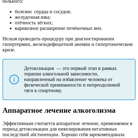
больного:
болезни
сердца и сосудов;
желудочная язва;
отёчность лёгких;
варикозное расширение печёночных вен.
Нельзя проводить процедуру при диагностировании
гипертермии, железодефицитной анемии и гипертоническом
кризе.
Детоксикация
— это первый этап в рамках
терапии алкогольной зависимости,
направленный на избавление человека от
физической привязанности и непреодолимой
тяги к спиртному.
Аппаратное лечение алкоголизма
Эффективным считается аппаратное лечение, применяемое в
период детоксикации для нивелирования негативных
последствий абстиненции. Хорошо себя зарекомендовала