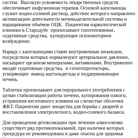
систем.
Высокую усвояемость лекарственных средств
обеспечивает инфузионная терапия. Основой капельницы
служит водно-солевой раствор, действие которого направлено
активизацию деятельности мочевыделительной системы и
наращивание объёмов ОЦК.
Пациентам наркологической
клиники в Стародубе
прописывают гипотензивные,
седативные средства,
купирующие психомоторное
возбуждение.
Наряду с капельницами ставят внутривенные инъекции,
посредством которых нормализуют артериальное давление,
насыщают организм минералами, витаминами. Внутривенно
вводят седативные средства,
и гепатопротекторы,
ускоряющие
вывод ацетальдегида и поддерживающие
печень.
Таблетки прописывают для перорального употребления с
целью стабилизации работы печени, купирования изжоги,
устранения негативного влияния на слизистые оболочки
ЖКТ. Пациентам дают лекарства для борьбы с диареей и
восстановления электролитного, водно-солевого баланса.
Для проведения детоксикации при лечении алкоголизма
существует ряд противопоказаний, при наличии которых
процедура не рекомендована и даже опасна для здоровья