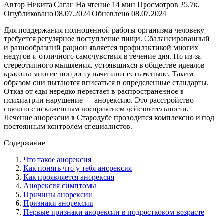
Автор
Никита Саган
На чтение
14 мин
Просмотров
25.7к.
Опубликовано
08.07.2024
Обновлено
08.07.2024
Для поддержания полноценной работы организма человеку
требуется регулярное поступление пищи. Сбалансированный
и разнообразный рацион является профилактикой многих
недугов и отличного самочувствия в течение дня. Но из-за
стереотипного мышления, устоявшихся в обществе идеалов
красоты многие попросту начинают есть меньше. Таким
образом они пытаются вписаться в определенные стандарты.
Отказ от еды нередко перестает в распространенное в
психиатрии нарушение — анорексию. Это расстройство
связано с искаженным восприятием действительности.
Лечение анорексии в Стародубе проводится комплексно и под
постоянным контролем специалистов.
Содержание
Что такое анорексия
Как понять что у тебя анорексия
Как проявляется анорексия
Анорексия симптомы
Причины анорексии
Признаки анорексии
Первые признаки анорексии в подростковом возрасте