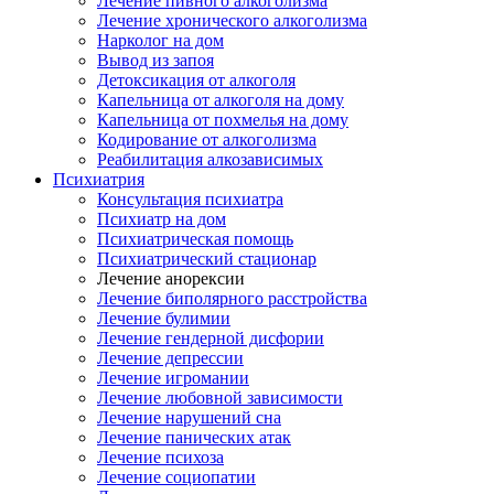
Лечение пивного алкоголизма
Лечение хронического алкоголизма
Нарколог на дом
Вывод из запоя
Детоксикация от алкоголя
Капельница от алкоголя на дому
Капельница от похмелья на дому
Кодирование от алкоголизма
Реабилитация алкозависимых
Психиатрия
Консультация психиатра
Психиатр на дом
Психиатрическая помощь
Психиатрический стационар
Лечение анорексии
Лечение биполярного расстройства
Лечение булимии
Лечение гендерной дисфории
Лечение депрессии
Лечение игромании
Лечение любовной зависимости
Лечение нарушений сна
Лечение панических атак
Лечение психоза
Лечение социопатии