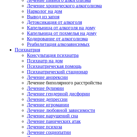
Лечение пивного алкоголизма
Лечение хронического алкоголизма
Нарколог на дом
Вывод из запоя
Детоксикация от алкоголя
Капельница от алкоголя на дому
Капельница от похмелья на дому
Кодирование от алкоголизма
Реабилитация алкозависимых
Психиатрия
Консультация психиатра
Психиатр на дом
Психиатрическая помощь
Психиатрический стационар
Лечение анорексии
Лечение биполярного расстройства
Лечение булимии
Лечение гендерной дисфории
Лечение депрессии
Лечение игромании
Лечение любовной зависимости
Лечение нарушений сна
Лечение панических атак
Лечение психоза
Лечение социопатии