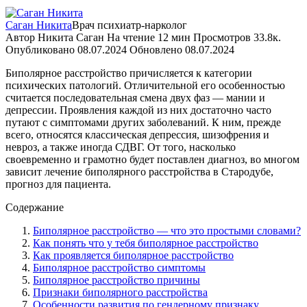
Саган Никита
Врач психиатр-нарколог
Автор
Никита Саган
На чтение
12 мин
Просмотров
33.8к.
Опубликовано
08.07.2024
Обновлено
08.07.2024
Биполярное расстройство причисляется к категории
психических патологий. Отличительной его особенностью
считается последовательная смена двух фаз — мании и
депрессии. Проявления каждой из них достаточно часто
путают с симптомами других заболеваний. К ним, прежде
всего, относятся классическая депрессия, шизофрения и
невроз, а также иногда СДВГ. От того, насколько
своевременно и грамотно будет поставлен диагноз, во многом
зависит лечение биполярного расстройства в Стародубе,
прогноз для пациента.
Содержание
Биполярное расстройство — что это простыми словами?
Как понять что у тебя биполярное расстройство
Как проявляется биполярное расстройство
Биполярное расстройство симптомы
Биполярное расстройство причины
Признаки биполярного расстройства
Особенности развития по гендерному признаку